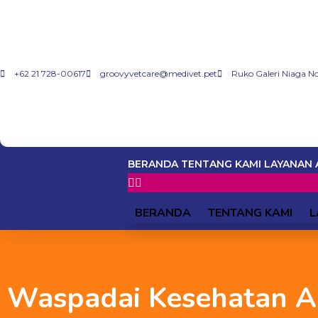
+62 21 728-00617
groovyvetcare@medivet.pet
Ruko Galeri Niaga No.
BERANDA
TENTANG KAMI
LAYANAN
BERANDA
TENTANG KAMI
L
Waspadai Kesehatan Anj