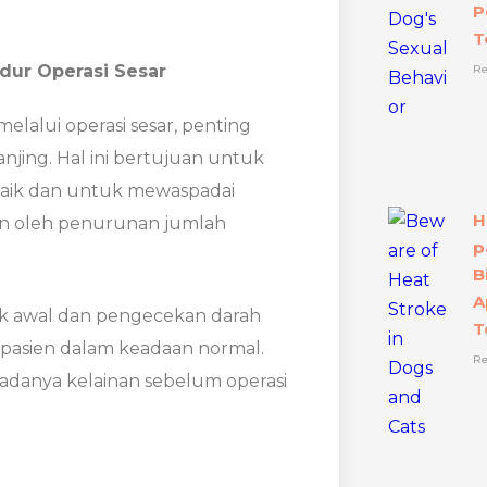
P
T
dur Operasi Sesar
Re
lalui operasi sesar, penting
jing. Hal ini bertujuan untuk
baik dan untuk mewaspadai
H
kan oleh penurunan jumlah
p
B
A
sik awal dan pengecekan darah
T
pasien dalam keadaan normal.
Re
adanya kelainan sebelum operasi