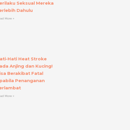
erilaku Seksual Mereka
erlebih Dahulu
ad More »
ati-Hati Heat Stroke
ada Anjing dan Kucing!
isa Berakibat Fatal
pabila Penanganan
erlambat
ad More »