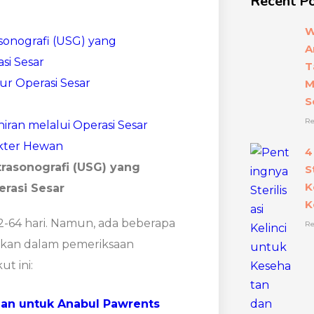
Recent P
W
sonografi (USG) yang
A
i Sesar
T
r Operasi Sesar
M
S
Re
iran melalui Operasi Sesar
okter Hewan
4
trasonografi (USG) yang
S
K
rasi Sesar
K
62-64 hari. Namun, ada beberapa
Re
mukan dalam pemeriksaan
ut ini:
lan untuk Anabul Pawrents