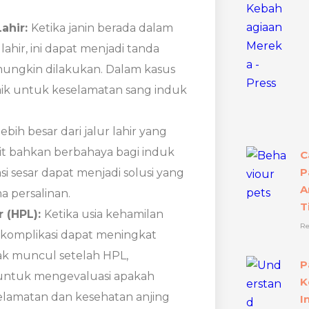
ahir:
Ketika janin berada dalam
lahir, ini dapat menjadi tanda
mungkin dilakukan. Dalam kasus
erbaik untuk keselamatan sang induk
lebih besar dari jalur lahir yang
lit bahkan berbahaya bagi induk
C
P
i sesar dapat menjadi solusi yang
A
a persalinan.
T
r (HPL):
Ketika usia kehamilan
Re
ko komplikasi dapat meningkat
idak muncul setelah HPL,
P
untuk mengevaluasi apakah
K
elamatan dan kesehatan anjing
I